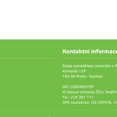
Kontaktní informac
Česká zemědělská univerzita v 
Kamýcká 129
165 00 Praha - Suchdol
DIČ: CZ60460709
ID datové schránky ČZU: 3hdj9c
Tel.: 224 381 111
GPS souřadnice: 50,129976, 