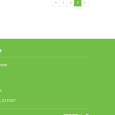
«
1
2
3
»
e
Praze
b
14,373707