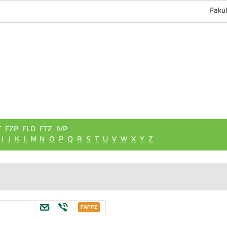
Fakul
F
FZP
FLD
FTZ
IVP
I
J
K
L
M
N
O
P
Q
R
S
T
U
V
W
X
Y
Z