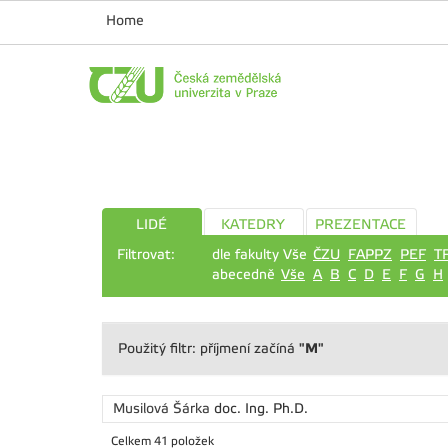
Home
LIDÉ
KATEDRY
PREZENTACE
Filtrovat:
dle fakulty Vše
ČZU
FAPPZ
PEF
T
abecedně
Vše
A
B
C
D
E
F
G
H
"M"
Použitý filtr: příjmení začíná
Musilová Šárka
doc. Ing. Ph.D.
Celkem 41 položek