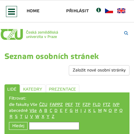
HOME
PŘIHLÁSIT
Seznam osobních stránek
Založit nové osobní stránky
LIDÉ
KATEDRY
PREZENTACE
Filtrovat:
dle fakulty Vše
ČZU
FAPPZ
PEF
TF
FZP
FLD
FTZ
IVP
abecedně
Vše
A
B
C
D
E
F
G
H
I
J
K
L
M
N
O
P
Q
R
S
T
U
V
W
X
Y
Z
Hledej