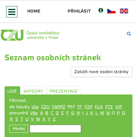
HOME
PŘIHLÁSIT
Seznam osobních stránek
Založit nové osobní stránky
LIDÉ
KATEDRY
PREZENTACE
Filtrovat:
dle fakulty
Vše
ČZU
FAPPZ
PEF
TF
FZP
FLD
FTZ
IVP
abecedně
Vše
A
B
C
D
E
F
G
H
I
J
K
L
M
N
O
P
Q
R
S
T
U
V
W
X
Y
Z
Hledej