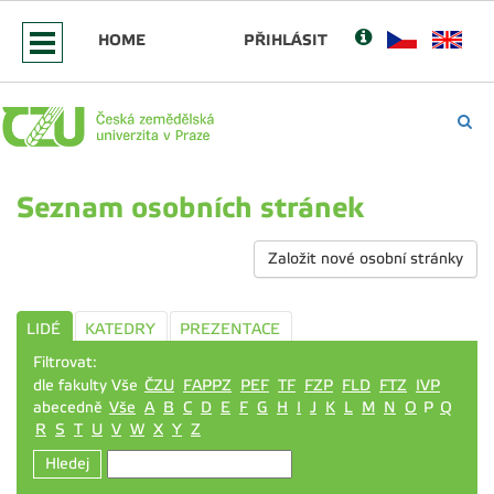
HOME
PŘIHLÁSIT
Seznam osobních stránek
Založit nové osobní stránky
LIDÉ
KATEDRY
PREZENTACE
Filtrovat:
dle fakulty Vše
ČZU
FAPPZ
PEF
TF
FZP
FLD
FTZ
IVP
abecedně
Vše
A
B
C
D
E
F
G
H
I
J
K
L
M
N
O
P
Q
R
S
T
U
V
W
X
Y
Z
Hledej