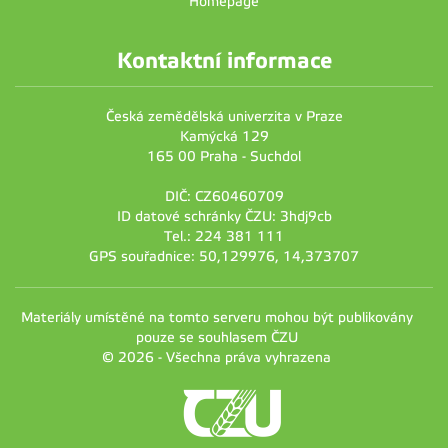
Homepage
Kontaktní informace
Česká zemědělská univerzita v Praze
Kamýcká 129
165 00 Praha - Suchdol
DIČ: CZ60460709
ID datové schránky ČZU: 3hdj9cb
Tel.: 224 381 111
GPS souřadnice: 50,129976, 14,373707
Materiály umístěné na tomto serveru mohou být publikovány
pouze se souhlasem ČZU
© 2026 - Všechna práva vyhrazena