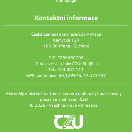
Homepage
Kontaktní informace
Česká zemědělská univerzita v Praze
Kamýcká 129
165 00 Praha - Suchdol
DIČ: CZ60460709
ID datové schránky ČZU: 3hdj9cb
Tel.: 224 381 111
GPS souřadnice: 50,129976, 14,373707
Materiály umístěné na tomto serveru mohou být publikovány
pouze se souhlasem ČZU
© 2026 - Všechna práva vyhrazena