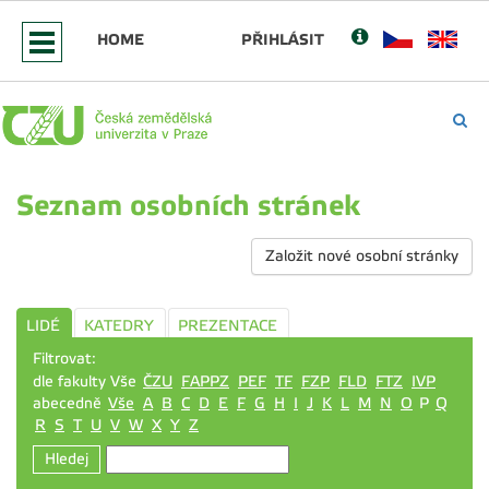
HOME
PŘIHLÁSIT
Seznam osobních stránek
Založit nové osobní stránky
LIDÉ
KATEDRY
PREZENTACE
Filtrovat:
dle fakulty Vše
ČZU
FAPPZ
PEF
TF
FZP
FLD
FTZ
IVP
abecedně
Vše
A
B
C
D
E
F
G
H
I
J
K
L
M
N
O
P
Q
R
S
T
U
V
W
X
Y
Z
Hledej