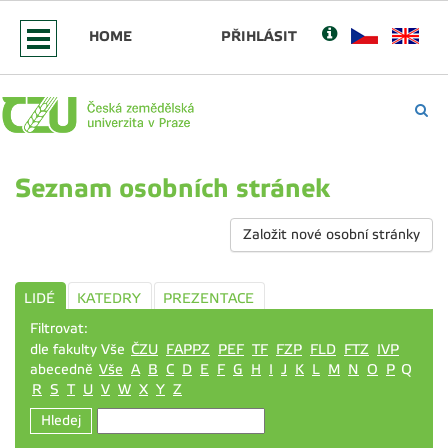
HOME
PŘIHLÁSIT
Seznam osobních stránek
Založit nové osobní stránky
LIDÉ
KATEDRY
PREZENTACE
Filtrovat:
dle fakulty Vše
ČZU
FAPPZ
PEF
TF
FZP
FLD
FTZ
IVP
abecedně
Vše
A
B
C
D
E
F
G
H
I
J
K
L
M
N
O
P
Q
R
S
T
U
V
W
X
Y
Z
Hledej