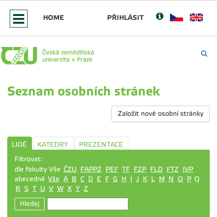
HOME
PŘIHLÁSIT
Seznam osobních stránek
Založit nové osobní stránky
LIDÉ
KATEDRY
PREZENTACE
Filtrovat:
dle fakulty Vše
ČZU
FAPPZ
PEF
TF
FZP
FLD
FTZ
IVP
abecedně
Vše
A
B
C
D
E
F
G
H
I
J
K
L
M
N
O
P
Q
R
S
T
U
V
W
X
Y
Z
Hledej