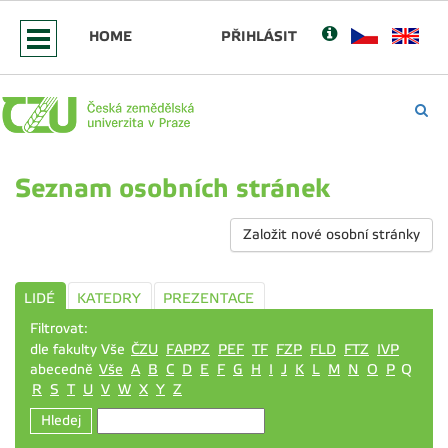
HOME
PŘIHLÁSIT
Seznam osobních stránek
Založit nové osobní stránky
LIDÉ
KATEDRY
PREZENTACE
Filtrovat:
dle fakulty Vše
ČZU
FAPPZ
PEF
TF
FZP
FLD
FTZ
IVP
abecedně
Vše
A
B
C
D
E
F
G
H
I
J
K
L
M
N
O
P
Q
R
S
T
U
V
W
X
Y
Z
Hledej