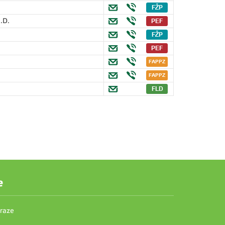
h.D.
e
Praze