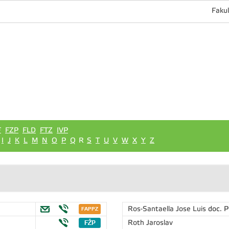
Fakul
F
FZP
FLD
FTZ
IVP
I
J
K
L
M
N
O
P
Q
R
S
T
U
V
W
X
Y
Z
Ros-Santaella Jose Luis
doc. P
Roth Jaroslav