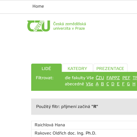
Home
LIDÉ
KATEDRY
PREZENTACE
Filtrovat:
dle fakulty Vše
ČZU
FAPPZ
PEF
T
abecedně
Vše
A
B
C
D
E
F
G
H
"R"
Použitý filtr: příjmení začíná
Raichlová Hana
Rakovec Oldřich
doc. Ing. Ph.D.