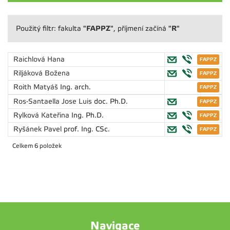
"FAPPZ"
"R"
Použitý filtr: fakulta
, příjmení začíná
Raichlová Hana
Riljáková Božena
Roith Matyáš
Ing. arch.
Ros-Santaella Jose Luis
doc. Ph.D.
Rylková Kateřina
Ing. Ph.D.
Ryšánek Pavel
prof. Ing. CSc.
Celkem 6 položek
Navigace