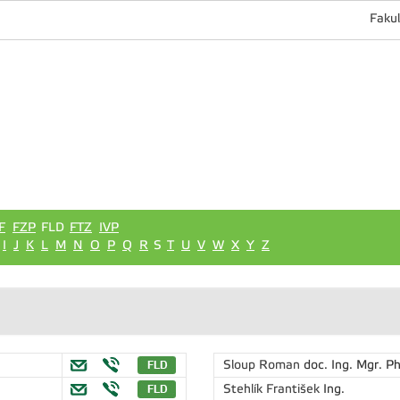
Fakul
F
FZP
FLD
FTZ
IVP
I
J
K
L
M
N
O
P
Q
R
S
T
U
V
W
X
Y
Z
Sloup Roman
doc. Ing. Mgr. Ph
Stehlík František
Ing.