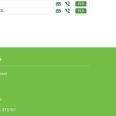
.D.
e
Praze
b
14,373707