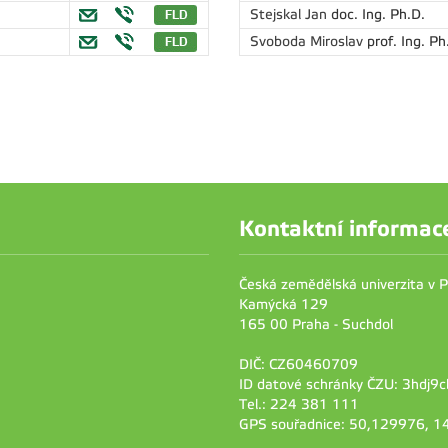
Stejskal Jan
doc. Ing. Ph.D.
Svoboda Miroslav
prof. Ing. Ph
Kontaktní informac
Česká zemědělská univerzita v 
Kamýcká 129
165 00 Praha - Suchdol
DIČ: CZ60460709
ID datové schránky ČZU: 3hdj9c
Tel.: 224 381 111
GPS souřadnice: 50,129976, 