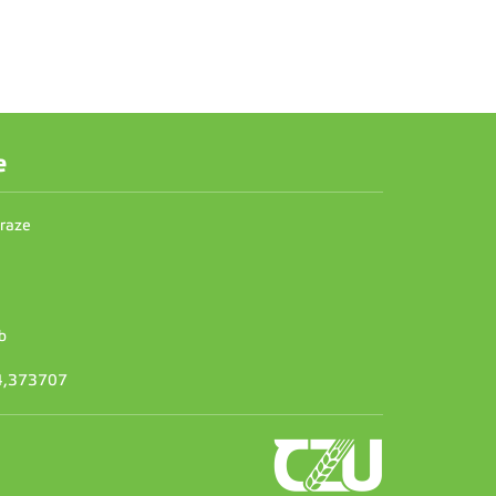
e
Praze
b
14,373707