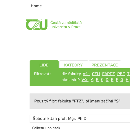
Home
LIDÉ
KATEDRY
PREZENTACE
Filtrovat:
dle fakulty
Vše
ČZU
FAPPZ
PEF
T
abecedně
Vše
A
B
C
D
E
F
G
H
"FTZ"
"S"
Použitý filtr: fakulta
, příjmení začíná
Šobotník Jan
prof. Mgr. Ph.D.
Celkem 1 položek