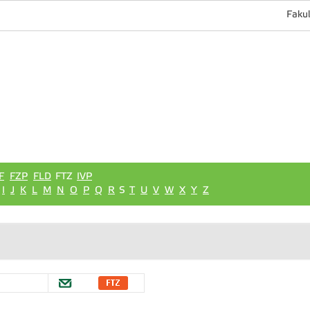
Fakul
F
FZP
FLD
FTZ
IVP
I
J
K
L
M
N
O
P
Q
R
S
T
U
V
W
X
Y
Z