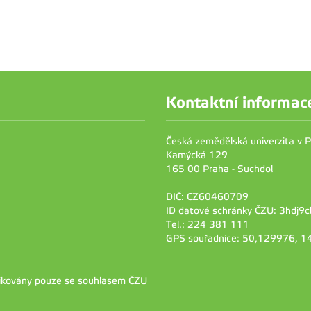
Kontaktní informac
Česká zemědělská univerzita v 
Kamýcká 129
165 00 Praha - Suchdol
DIČ: CZ60460709
ID datové schránky ČZU: 3hdj9c
Tel.: 224 381 111
GPS souřadnice: 50,129976, 
likovány pouze se souhlasem ČZU