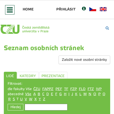
HOME
PŘIHLÁSIT
Seznam osobních stránek
Založit nové osobní stránky
LIDÉ
KATEDRY
PREZENTACE
Filtrovat:
dle fakulty Vše
ČZU
FAPPZ
PEF
TF
FZP
FLD
FTZ
IVP
abecedně
Vše
A
B
C
D
E
F
G
H
I
J
K
L
M
N
O
P
Q
R
S
T
U
V
W
X
Y
Z
Hledej