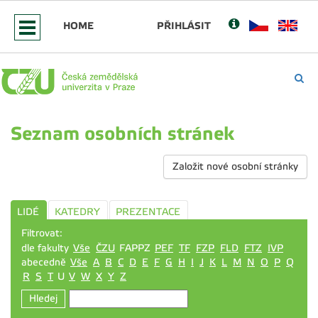
HOME
PŘIHLÁSIT
Seznam osobních stránek
Založit nové osobní stránky
LIDÉ
KATEDRY
PREZENTACE
Filtrovat:
dle fakulty
Vše
ČZU
FAPPZ
PEF
TF
FZP
FLD
FTZ
IVP
abecedně
Vše
A
B
C
D
E
F
G
H
I
J
K
L
M
N
O
P
Q
R
S
T
U
V
W
X
Y
Z
Hledej