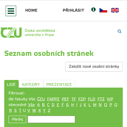
HOME
PŘIHLÁSIT
Seznam osobních stránek
Založit nové osobní stránky
LIDÉ
KATEDRY
PREZENTACE
Filtrovat:
dle fakulty Vše
ČZU
FAPPZ
PEF
TF
FZP
FLD
FTZ
IVP
abecedně
Vše
A
B
C
D
E
F
G
H
I
J
K
L
M
N
O
P
Q
R
S
T
U
V
W
X
Y
Z
Hledej