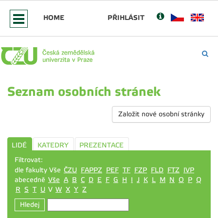
HOME
PŘIHLÁSIT
Seznam osobních stránek
Založit nové osobní stránky
LIDÉ
KATEDRY
PREZENTACE
Filtrovat:
dle fakulty Vše
ČZU
FAPPZ
PEF
TF
FZP
FLD
FTZ
IVP
abecedně
Vše
A
B
C
D
E
F
G
H
I
J
K
L
M
N
O
P
Q
R
S
T
U
V
W
X
Y
Z
Hledej