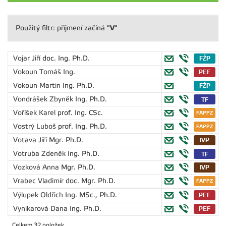
"V"
Použitý filtr: příjmení začíná
Vojar Jiří
doc. Ing. Ph.D.
Vokoun Tomáš
Ing.
Vokoun Martin
Ing. Ph.D.
Vondrášek Zbyněk
Ing. Ph.D.
Voříšek Karel
prof. Ing. CSc.
Vostrý Luboš
prof. Ing. Ph.D.
Votava Jiří
Mgr. Ph.D.
Votruba Zdeněk
Ing. Ph.D.
Vozková Anna
Mgr. Ph.D.
Vrabec Vladimír
doc. Mgr. Ph.D.
Výlupek Oldřich
Ing. MSc., Ph.D.
Vynikarová Dana
Ing. Ph.D.
Celkem 32 položek