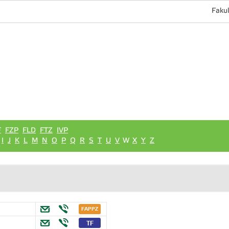
Fakul
F
FZP
FLD
FTZ
IVP
I
J
K
L
M
N
O
P
Q
R
S
T
U
V
W
X
Y
Z