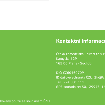
Kontaktní informac
Česká zemědělská univerzita v 
Kamýcká 129
165 00 Praha - Suchdol
DIČ: CZ60460709
ID datové schránky ČZU: 3hdj9c
Tel.: 224 381 111
GPS souřadnice: 50,129976, 
likovány pouze se souhlasem ČZU