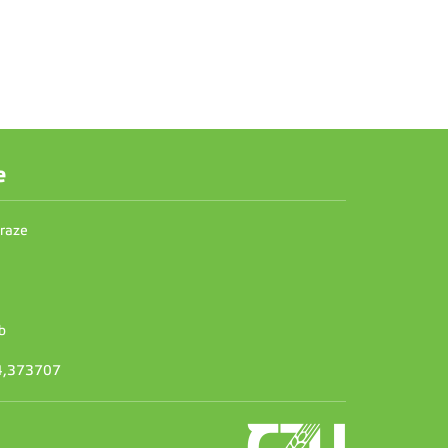
e
Praze
b
14,373707