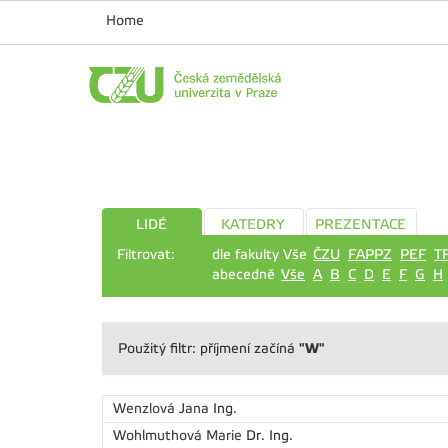
Home
LIDÉ
KATEDRY
PREZENTACE
Filtrovat:
dle fakulty Vše
ČZU
FAPPZ
PEF
T
abecedně
Vše
A
B
C
D
E
F
G
H
"W"
Použitý filtr: příjmení začíná
Wenzlová Jana
Ing.
Wohlmuthová Marie
Dr. Ing.