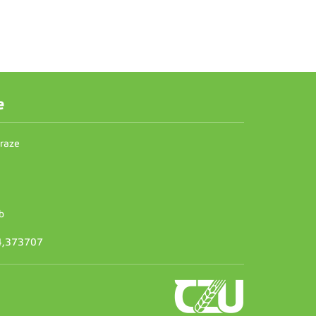
e
Praze
b
14,373707