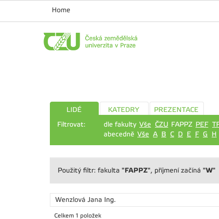
Home
LIDÉ
KATEDRY
PREZENTACE
Filtrovat:
dle fakulty
Vše
ČZU
FAPPZ
PEF
T
abecedně
Vše
A
B
C
D
E
F
G
H
"FAPPZ"
"W"
Použitý filtr: fakulta
, příjmení začíná
Wenzlová Jana
Ing.
Celkem 1 položek