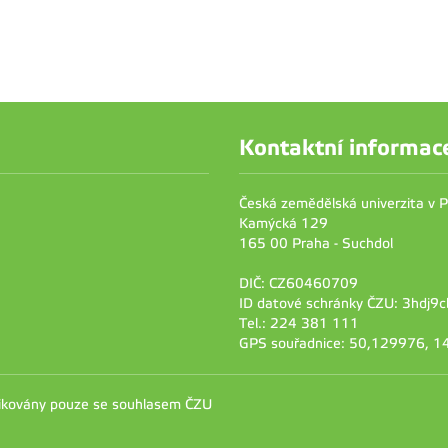
Kontaktní informac
Česká zemědělská univerzita v 
Kamýcká 129
165 00 Praha - Suchdol
DIČ: CZ60460709
ID datové schránky ČZU: 3hdj9c
Tel.: 224 381 111
GPS souřadnice: 50,129976, 
likovány pouze se souhlasem ČZU