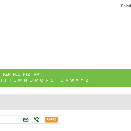
Fakul
F
FZP
FLD
FTZ
IVP
I
J
K
L
M
N
O
P
Q
R
S
T
U
V
W
X
Y
Z