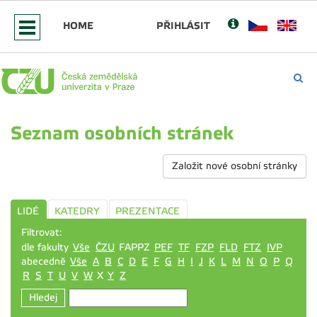
HOME
PŘIHLÁSIT
Seznam osobních stránek
Založit nové osobní stránky
LIDÉ
KATEDRY
PREZENTACE
Filtrovat:
dle fakulty
Vše
ČZU
FAPPZ
PEF
TF
FZP
FLD
FTZ
IVP
abecedně
Vše
A
B
C
D
E
F
G
H
I
J
K
L
M
N
O
P
Q
R
S
T
U
V
W
X
Y
Z
Hledej