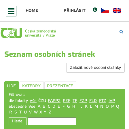
HOME
PŘIHLÁSIT
Seznam osobních stránek
Založit nové osobní stránky
LIDÉ
KATEDRY
PREZENTACE
Filtrovat:
dle fakulty
Vše
ČZU
FAPPZ
PEF
TF
FZP
FLD
FTZ
IVP
abecedně
Vše
A
B
C
D
E
F
G
H
I
J
K
L
M
N
O
P
Q
R
S
T
U
V
W
X
Y
Z
Hledej