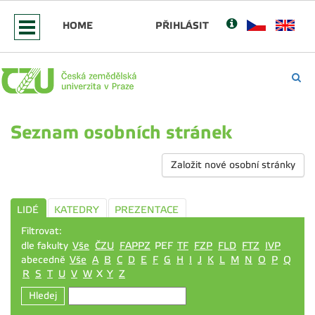
HOME
PŘIHLÁSIT
Seznam osobních stránek
Založit nové osobní stránky
LIDÉ
KATEDRY
PREZENTACE
Filtrovat:
dle fakulty
Vše
ČZU
FAPPZ
PEF
TF
FZP
FLD
FTZ
IVP
abecedně
Vše
A
B
C
D
E
F
G
H
I
J
K
L
M
N
O
P
Q
R
S
T
U
V
W
X
Y
Z
Hledej