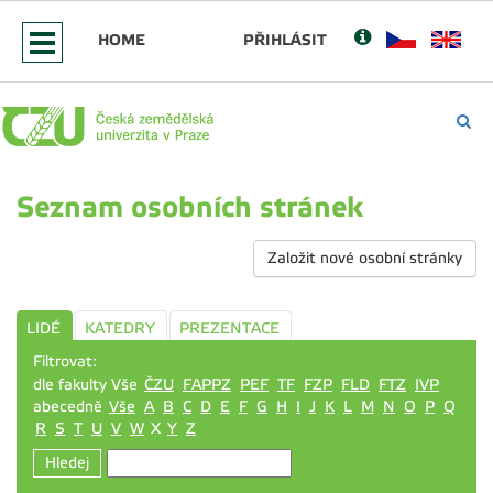
HOME
PŘIHLÁSIT
Seznam osobních stránek
Založit nové osobní stránky
LIDÉ
KATEDRY
PREZENTACE
Filtrovat:
dle fakulty Vše
ČZU
FAPPZ
PEF
TF
FZP
FLD
FTZ
IVP
abecedně
Vše
A
B
C
D
E
F
G
H
I
J
K
L
M
N
O
P
Q
R
S
T
U
V
W
X
Y
Z
Hledej