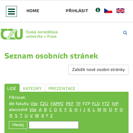
HOME
PŘIHLÁSIT
Seznam osobních stránek
Založit nové osobní stránky
LIDÉ
KATEDRY
PREZENTACE
Filtrovat:
dle fakulty
Vše
ČZU
FAPPZ
PEF
TF
FZP
FLD
FTZ
IVP
abecedně
Vše
A
B
C
D
E
F
G
H
I
J
K
L
M
N
O
P
Q
R
S
T
U
V
W
X
Y
Z
Hledej