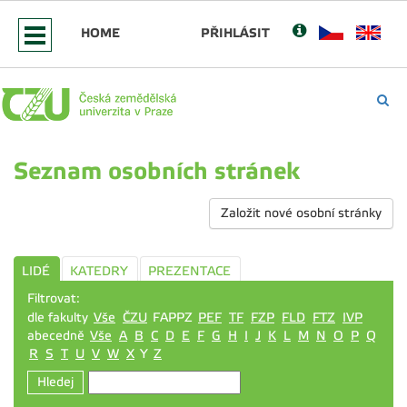
HOME
PŘIHLÁSIT
Seznam osobních stránek
Založit nové osobní stránky
LIDÉ
KATEDRY
PREZENTACE
Filtrovat:
dle fakulty
Vše
ČZU
FAPPZ
PEF
TF
FZP
FLD
FTZ
IVP
abecedně
Vše
A
B
C
D
E
F
G
H
I
J
K
L
M
N
O
P
Q
R
S
T
U
V
W
X
Y
Z
Hledej