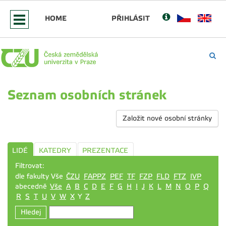
HOME
PŘIHLÁSIT
Seznam osobních stránek
Založit nové osobní stránky
LIDÉ
KATEDRY
PREZENTACE
Filtrovat:
dle fakulty Vše
ČZU
FAPPZ
PEF
TF
FZP
FLD
FTZ
IVP
abecedně
Vše
A
B
C
D
E
F
G
H
I
J
K
L
M
N
O
P
Q
R
S
T
U
V
W
X
Y
Z
Hledej