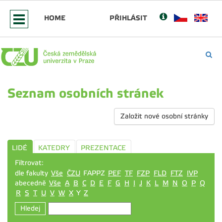
HOME
PŘIHLÁSIT
Seznam osobních stránek
Založit nové osobní stránky
LIDÉ
KATEDRY
PREZENTACE
Filtrovat:
dle fakulty
Vše
ČZU
FAPPZ
PEF
TF
FZP
FLD
FTZ
IVP
abecedně
Vše
A
B
C
D
E
F
G
H
I
J
K
L
M
N
O
P
Q
R
S
T
U
V
W
X
Y
Z
Hledej