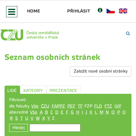
HOME
PŘIHLÁSIT
Seznam osobních stránek
Založit nové osobní stránky
LIDÉ
KATEDRY
PREZENTACE
Filtrovat:
dle fakulty
Vše
ČZU
FAPPZ
PEF
TF
FZP
FLD
FTZ
IVP
abecedně
Vše
A
B
C
D
E
F
G
H
I
J
K
L
M
N
O
P
Q
R
S
T
U
V
W
X
Y
Z
Hledej