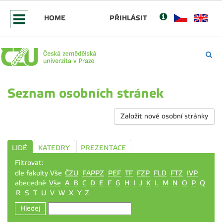
HOME
PŘIHLÁSIT
Seznam osobních stránek
Založit nové osobní stránky
LIDÉ
KATEDRY
PREZENTACE
Filtrovat:
dle fakulty Vše
ČZU
FAPPZ
PEF
TF
FZP
FLD
FTZ
IVP
abecedně
Vše
A
B
C
D
E
F
G
H
I
J
K
L
M
N
O
P
Q
R
S
T
U
V
W
X
Y
Z
Hledej