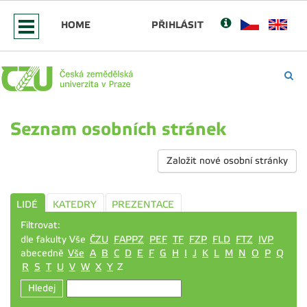
HOME
PŘIHLÁSIT
Seznam osobních stránek
Založit nové osobní stránky
LIDÉ
KATEDRY
PREZENTACE
Filtrovat:
dle fakulty Vše
ČZU
FAPPZ
PEF
TF
FZP
FLD
FTZ
IVP
abecedně
Vše
A
B
C
D
E
F
G
H
I
J
K
L
M
N
O
P
Q
R
S
T
U
V
W
X
Y
Z
Hledej