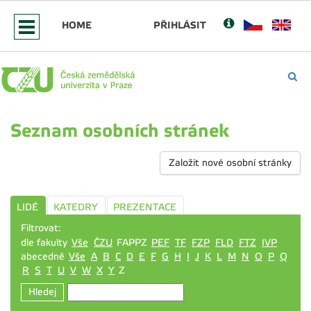
HOME
PŘIHLÁSIT
Seznam osobních stránek
Založit nové osobní stránky
LIDÉ
KATEDRY
PREZENTACE
Filtrovat:
dle fakulty
Vše
ČZU
FAPPZ
PEF
TF
FZP
FLD
FTZ
IVP
abecedně
Vše
A
B
C
D
E
F
G
H
I
J
K
L
M
N
O
P
Q
R
S
T
U
V
W
X
Y
Z
Hledej