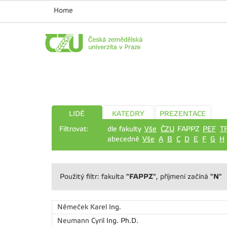
Home
LIDÉ
KATEDRY
PREZENTACE
Filtrovat:
dle fakulty
Vše
ČZU
FAPPZ
PEF
T
abecedně
Vše
A
B
C
D
E
F
G
H
"FAPPZ"
"N"
Použitý filtr: fakulta
, příjmení začíná
Němeček Karel
Ing.
Neumann Cyril
Ing. Ph.D.