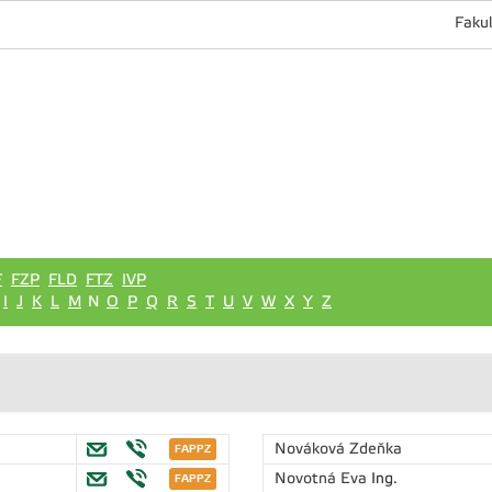
Fakul
F
FZP
FLD
FTZ
IVP
I
J
K
L
M
N
O
P
Q
R
S
T
U
V
W
X
Y
Z
Nováková Zdeňka
Novotná Eva
Ing.