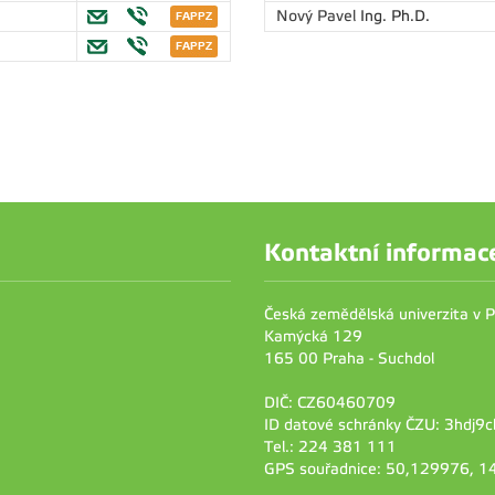
Nový Pavel
Ing. Ph.D.
Kontaktní informac
Česká zemědělská univerzita v 
Kamýcká 129
165 00 Praha - Suchdol
DIČ: CZ60460709
ID datové schránky ČZU: 3hdj9c
Tel.: 224 381 111
GPS souřadnice: 50,129976, 