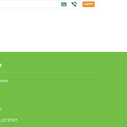
e
Praze
b
14,373707