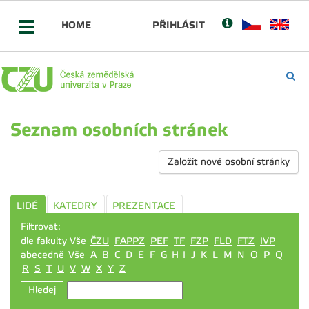
HOME
PŘIHLÁSIT
Seznam osobních stránek
Založit nové osobní stránky
LIDÉ
KATEDRY
PREZENTACE
Filtrovat:
dle fakulty Vše
ČZU
FAPPZ
PEF
TF
FZP
FLD
FTZ
IVP
abecedně
Vše
A
B
C
D
E
F
G
H
I
J
K
L
M
N
O
P
Q
R
S
T
U
V
W
X
Y
Z
Hledej