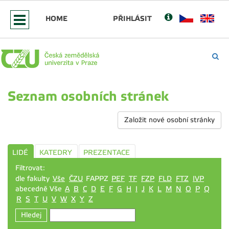
HOME
PŘIHLÁSIT
Seznam osobních stránek
Založit nové osobní stránky
LIDÉ
KATEDRY
PREZENTACE
Filtrovat:
dle fakulty
Vše
ČZU
FAPPZ
PEF
TF
FZP
FLD
FTZ
IVP
abecedně Vše
A
B
C
D
E
F
G
H
I
J
K
L
M
N
O
P
Q
R
S
T
U
V
W
X
Y
Z
Hledej