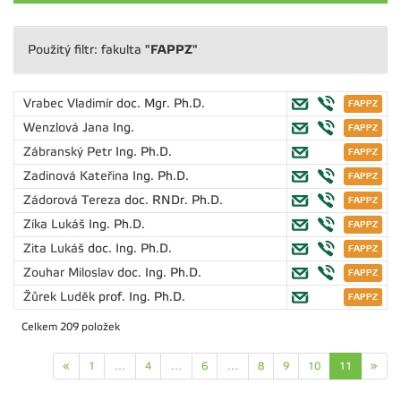
"FAPPZ"
Použitý filtr: fakulta
Vrabec Vladimír
doc. Mgr. Ph.D.
Wenzlová Jana
Ing.
Zábranský Petr
Ing. Ph.D.
Zadinová Kateřina
Ing. Ph.D.
Zádorová Tereza
doc. RNDr. Ph.D.
Zíka Lukáš
Ing. Ph.D.
Zita Lukáš
doc. Ing. Ph.D.
Zouhar Miloslav
doc. Ing. Ph.D.
Žůrek Luděk
prof. Ing. Ph.D.
Celkem 209 položek
«
1
…
4
…
6
…
8
9
10
11
»