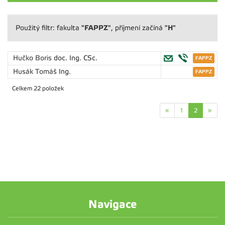
"FAPPZ"
"H"
Použitý filtr: fakulta
, příjmení začíná
Hučko Boris
doc. Ing. CSc.
Husák Tomáš
Ing.
Celkem 22 položek
«
1
2
»
Navigace