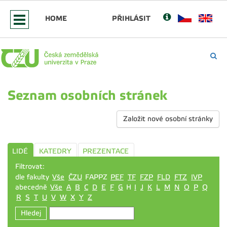
HOME
PŘIHLÁSIT
Seznam osobních stránek
Založit nové osobní stránky
LIDÉ
KATEDRY
PREZENTACE
Filtrovat:
dle fakulty
Vše
ČZU
FAPPZ
PEF
TF
FZP
FLD
FTZ
IVP
abecedně
Vše
A
B
C
D
E
F
G
H
I
J
K
L
M
N
O
P
Q
R
S
T
U
V
W
X
Y
Z
Hledej