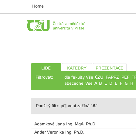
Home
LIDÉ
KATEDRY
PREZENTACE
Filtrovat:
dle fakulty Vše
ČZU
FAPPZ
PEF
T
abecedně
Vše
A
B
C
D
E
F
G
H
"A"
Použitý filtr: příjmení začíná
Adámková Jana
Ing. MgA. Ph.D.
Ander Veronika
Ing. Ph.D.