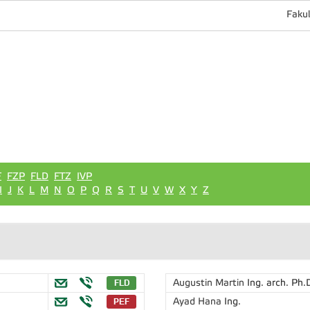
Fakul
F
FZP
FLD
FTZ
IVP
I
J
K
L
M
N
O
P
Q
R
S
T
U
V
W
X
Y
Z
Augustin Martin
Ing. arch. Ph.
Ayad Hana
Ing.