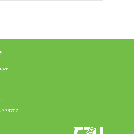
e
Praze
b
14,373707