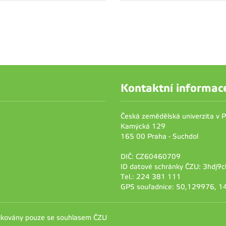
Kontaktní informac
Česká zemědělská univerzita v 
Kamýcká 129
165 00 Praha - Suchdol
DIČ: CZ60460709
ID datové schránky ČZU: 3hdj9c
Tel.: 224 381 111
GPS souřadnice: 50,129976, 
likovány pouze se souhlasem ČZU