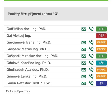
"G"
Použitý filtr: příjmení začíná
Gaff Milan
doc. Ing. PhD.
Gaj Aleksej
Ing.
Gardiánová Ivana
Ing. Ph.D.
Gašparík Matúš
Ing. Ph.D.
Gašparík Miroslav
doc. Ing. PhD.
Gdulová Kateřina
Ing. Ph.D.
Gholizadeh Asa
doc. Ph.D.
Grimová Lenka
Ing. Ph.D.
Gurka Petr
doc. RNDr. CSc.
Celkem 9 položek