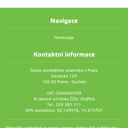
Navigace
Homepage
Kontaktní informace
Česká zemědělská univerzita v Praze
Kamýcká 129
165 00 Praha - Suchdol
DIČ: CZ60460709
ID datové schránky ČZU: 3hdj9cb
Tel.: 224 381 111
GPS souřadnice: 50,129976, 14,373707
Materiály umístěné na tomto serveru mohou být publikovány