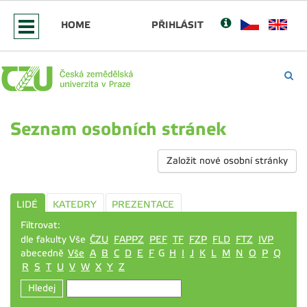
HOME
PŘIHLÁSIT
Seznam osobních stránek
Založit nové osobní stránky
LIDÉ
KATEDRY
PREZENTACE
Filtrovat:
dle fakulty Vše
ČZU
FAPPZ
PEF
TF
FZP
FLD
FTZ
IVP
abecedně
Vše
A
B
C
D
E
F
G
H
I
J
K
L
M
N
O
P
Q
R
S
T
U
V
W
X
Y
Z
Hledej