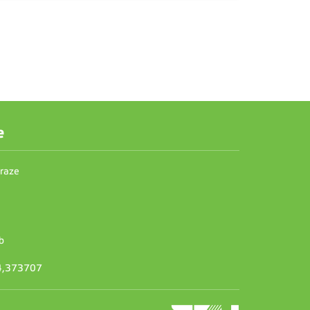
e
Praze
b
14,373707