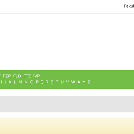
Fakul
F
FZP
FLD
FTZ
IVP
I
J
K
L
M
N
O
P
Q
R
S
T
U
V
W
X
Y
Z