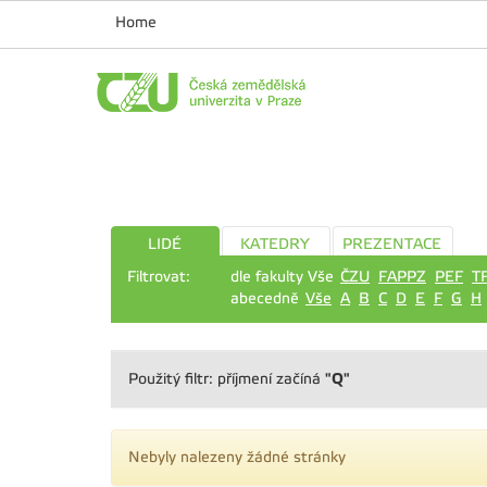
Home
LIDÉ
KATEDRY
PREZENTACE
Filtrovat:
dle fakulty Vše
ČZU
FAPPZ
PEF
T
abecedně
Vše
A
B
C
D
E
F
G
H
"Q"
Použitý filtr: příjmení začíná
Nebyly nalezeny žádné stránky