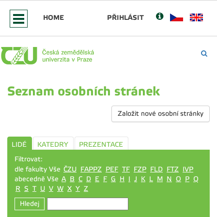
HOME
PŘIHLÁSIT
Seznam osobních stránek
Založit nové osobní stránky
LIDÉ
KATEDRY
PREZENTACE
Filtrovat:
dle fakulty Vše
ČZU
FAPPZ
PEF
TF
FZP
FLD
FTZ
IVP
abecedně Vše
A
B
C
D
E
F
G
H
I
J
K
L
M
N
O
P
Q
R
S
T
U
V
W
X
Y
Z
Hledej