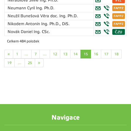
Neradilová Silvie
Ing. Ph.D.
Neumann Cyril
Ing. Ph.D.
Neužil Bunešová Věra
doc. Ing. Ph.D.
Nikodem Antonín
Ing. Ph.D., DiS.
Novák Daniel
Ing. CSc.
Celkem 484 položek
«
1
…
7
…
12
13
14
15
16
17
18
19
…
25
»
Navigace