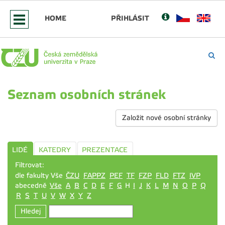
HOME
PŘIHLÁSIT
Seznam osobních stránek
Založit nové osobní stránky
LIDÉ
KATEDRY
PREZENTACE
Filtrovat:
dle fakulty Vše
ČZU
FAPPZ
PEF
TF
FZP
FLD
FTZ
IVP
abecedně
Vše
A
B
C
D
E
F
G
H
I
J
K
L
M
N
O
P
Q
R
S
T
U
V
W
X
Y
Z
Hledej