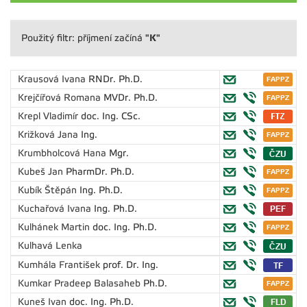
"K"
Použitý filtr: příjmení začíná
Krausová Ivana
RNDr. Ph.D.
Krejčířová Romana
MVDr. Ph.D.
Krepl Vladimír
doc. Ing. CSc.
Križková Jana
Ing.
Krumbholcová Hana
Mgr.
Kubeš Jan
PharmDr. Ph.D.
Kubík Štěpán
Ing. Ph.D.
Kuchařová Ivana
Ing. Ph.D.
Kulhánek Martin
doc. Ing. Ph.D.
Kulhavá Lenka
Kumhála František
prof. Dr. Ing.
Kumkar Pradeep Balasaheb
Ph.D.
Kuneš Ivan
doc. Ing. Ph.D.