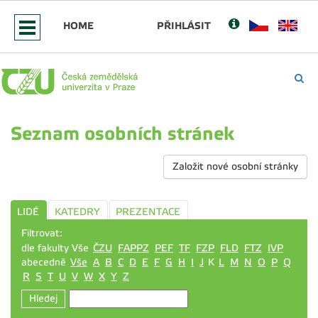
HOME
PŘIHLÁSIT
Seznam osobních stránek
Založit nové osobní stránky
LIDÉ
KATEDRY
PREZENTACE
Filtrovat:
dle fakulty Vše
ČZU
FAPPZ
PEF
TF
FZP
FLD
FTZ
IVP
abecedně
Vše
A
B
C
D
E
F
G
H
I
J
K
L
M
N
O
P
Q
R
S
T
U
V
W
X
Y
Z
Hledej