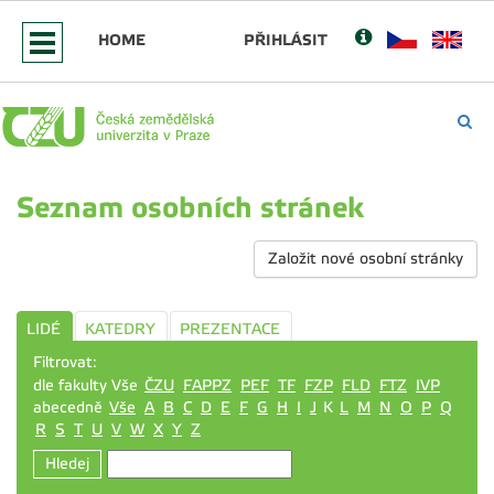
HOME
PŘIHLÁSIT
Seznam osobních stránek
Založit nové osobní stránky
LIDÉ
KATEDRY
PREZENTACE
Filtrovat:
dle fakulty Vše
ČZU
FAPPZ
PEF
TF
FZP
FLD
FTZ
IVP
abecedně
Vše
A
B
C
D
E
F
G
H
I
J
K
L
M
N
O
P
Q
R
S
T
U
V
W
X
Y
Z
Hledej