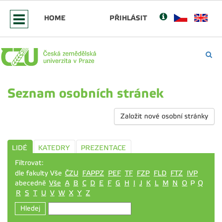
HOME
PŘIHLÁSIT
Seznam osobních stránek
Založit nové osobní stránky
LIDÉ
KATEDRY
PREZENTACE
Filtrovat:
dle fakulty Vše
ČZU
FAPPZ
PEF
TF
FZP
FLD
FTZ
IVP
abecedně
Vše
A
B
C
D
E
F
G
H
I
J
K
L
M
N
O
P
Q
R
S
T
U
V
W
X
Y
Z
Hledej