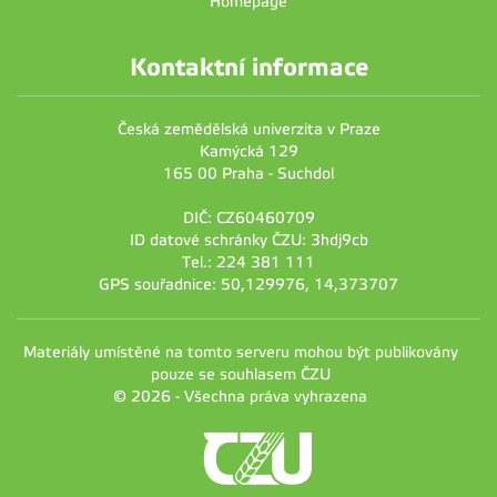
Homepage
Kontaktní informace
Česká zemědělská univerzita v Praze
Kamýcká 129
165 00 Praha - Suchdol
DIČ: CZ60460709
ID datové schránky ČZU: 3hdj9cb
Tel.: 224 381 111
GPS souřadnice: 50,129976, 14,373707
Materiály umístěné na tomto serveru mohou být publikovány
pouze se souhlasem ČZU
© 2026 - Všechna práva vyhrazena