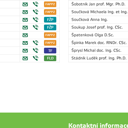
Šobotník Jan
prof. Mgr. Ph.D.
Součková Michaela
Ing. et Ing
Součková Anna
Ing.
Soukup Josef
prof. Ing. CSc.
Špatenková Olga
D.Sc.
Špinka Marek
doc. RNDr. CSc.
Šprysl Michal
doc. Ing. CSc.
Stádník Luděk
prof. Ing. Ph.D.
Kontaktní informac