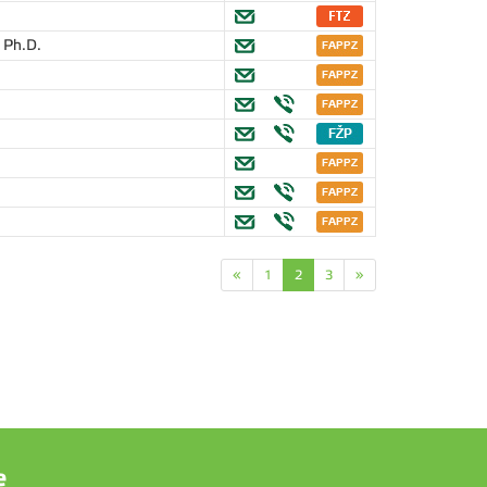
. Ph.D.
«
1
2
3
»
e