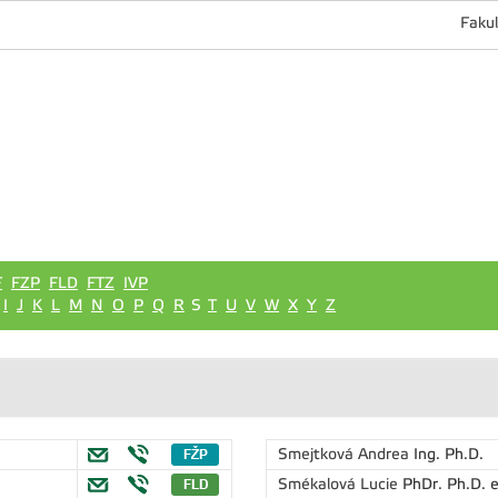
Fakul
F
FZP
FLD
FTZ
IVP
I
J
K
L
M
N
O
P
Q
R
S
T
U
V
W
X
Y
Z
Smejtková Andrea
Ing. Ph.D.
Smékalová Lucie
PhDr. Ph.D. e