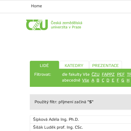
Home
LIDÉ
KATEDRY
PREZENTACE
Filtrovat:
dle fakulty Vše
ČZU
FAPPZ
PEF
T
abecedně
Vše
A
B
C
D
E
F
G
H
"S"
Použitý filtr: příjmení začíná
Šípková Adéla
Ing. Ph.D.
Šišák Luděk
prof. Ing. CSc.