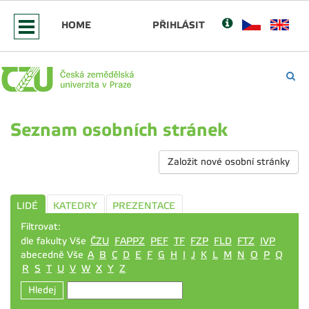
HOME
PŘIHLÁSIT
Seznam osobních stránek
Založit nové osobní stránky
LIDÉ
KATEDRY
PREZENTACE
Filtrovat:
dle fakulty Vše
ČZU
FAPPZ
PEF
TF
FZP
FLD
FTZ
IVP
abecedně Vše
A
B
C
D
E
F
G
H
I
J
K
L
M
N
O
P
Q
R
S
T
U
V
W
X
Y
Z
Hledej