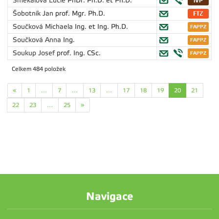
Smékalová Lucie
PhDr. Ph.D. et Ph.D.
Šobotník Jan
prof. Mgr. Ph.D.
Součková Michaela
Ing. et Ing. Ph.D.
Součková Anna
Ing.
Soukup Josef
prof. Ing. CSc.
Celkem 484 položek
«
1
…
7
…
13
…
17
18
19
20
21
22
23
…
25
»
Navigace