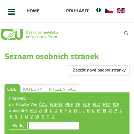
HOME
PŘIHLÁSIT
Seznam osobních stránek
Založit nové osobní stránky
LIDÉ
KATEDRY
PREZENTACE
Filtrovat:
dle fakulty Vše
ČZU
FAPPZ
PEF
TF
FZP
FLD
FTZ
IVP
abecedně
Vše
A
B
C
D
E
F
G
H
I
J
K
L
M
N
O
P
Q
R
S
T
U
V
W
X
Y
Z
Hledej