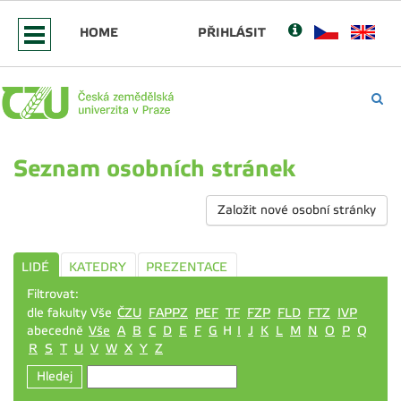
HOME
PŘIHLÁSIT
Seznam osobních stránek
Založit nové osobní stránky
LIDÉ
KATEDRY
PREZENTACE
Filtrovat:
dle fakulty Vše
ČZU
FAPPZ
PEF
TF
FZP
FLD
FTZ
IVP
abecedně
Vše
A
B
C
D
E
F
G
H
I
J
K
L
M
N
O
P
Q
R
S
T
U
V
W
X
Y
Z
Hledej