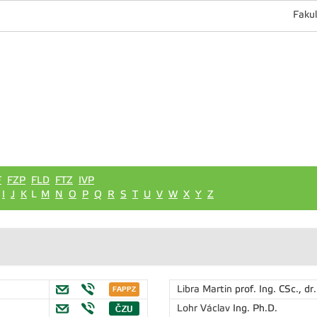
Fakul
F
FZP
FLD
FTZ
IVP
I
J
K
L
M
N
O
P
Q
R
S
T
U
V
W
X
Y
Z
Libra Martin
prof. Ing. CSc., dr.
Lohr Václav
Ing. Ph.D.