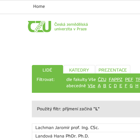
Home
LIDÉ
KATEDRY
PREZENTACE
Filtrovat:
dle fakulty Vše
ČZU
FAPPZ
PEF
T
abecedně
Vše
A
B
C
D
E
F
G
H
"L"
Použitý filtr: příjmení začíná
Lachman Jaromír
prof. Ing. CSc.
Landová Hana
PhDr. Ph.D.