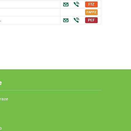
.
e
Praze
b