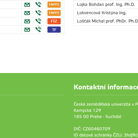
Lojka Bohdan
prof. Ing. Ph.D.
Lokvencová Kristýna
Ing.
Lošťák Michal
prof. PhDr. Ph.D
Kontaktní informac
Česká zemědělská univerzita v 
Kamýcká 129
165 00 Praha - Suchdol
DIČ: CZ60460709
ID datové schránky ČZU: 3hdj9c