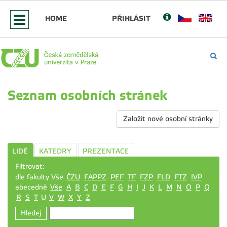
HOME
PŘIHLÁSIT
Seznam osobních stránek
Založit nové osobní stránky
LIDÉ
KATEDRY
PREZENTACE
Filtrovat:
dle fakulty Vše
ČZU
FAPPZ
PEF
TF
FZP
FLD
FTZ
IVP
abecedně
Vše
A
B
C
D
E
F
G
H
I
J
K
L
M
N
O
P
Q
R
S
T
U
V
W
X
Y
Z
Hledej