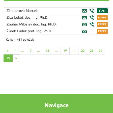
Zimmerová Marcela
Zita Lukáš
doc. Ing. Ph.D.
Zouhar Miloslav
doc. Ing. Ph.D.
Žůrek Luděk
prof. Ing. Ph.D.
Celkem 484 položek
«
1
…
7
…
13
…
19
…
22
23
24
25
»
Navigace