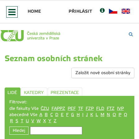
HOME
PŘIHLÁSIT
Seznam osobních stránek
Založit nové osobní stránky
LIDÉ
KATEDRY
PREZENTACE
Filtrovat:
dle fakulty Vše
ČZU
FAPPZ
PEF
TF
FZP
FLD
FTZ
IVP
abecedně Vše
A
B
C
D
E
F
G
H
I
J
K
L
M
N
O
P
Q
R
S
T
U
V
W
X
Y
Z
Hledej