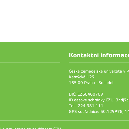
Kontaktní informac
Česká zemědělská univerzita v 
Kamýcká 129
165 00 Praha - Suchdol
DIČ: CZ60460709
ID datové schránky ČZU: 3hdj9c
Tel.: 224 381 111
GPS souřadnice: 50,129976, 