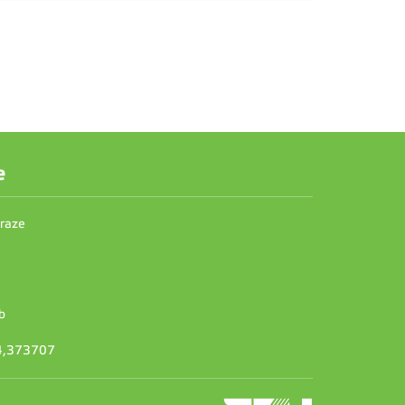
e
Praze
b
14,373707