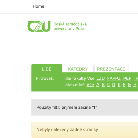
Home
LIDÉ
KATEDRY
PREZENTACE
Filtrovat:
dle fakulty Vše
ČZU
FAPPZ
PEF
T
abecedně
Vše
A
B
C
D
E
F
G
H
"I"
Použitý filtr: příjmení začíná
Nebyly nalezeny žádné stránky