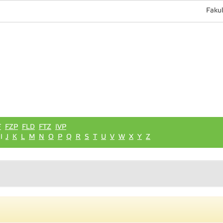
Fakul
F
FZP
FLD
FTZ
IVP
I
J
K
L
M
N
O
P
Q
R
S
T
U
V
W
X
Y
Z